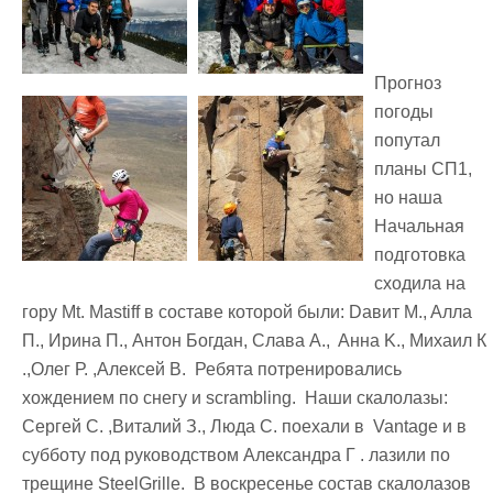
Прогноз
погоды
попутал
планы СП1,
но наша
Начальная
подготовка
сходила на
гору Mt. Mastiff в составе которой были: Dавит M., Aлла
П., Ирина П., Антон Богдан, Слава A., Aнна K., Михаил К
.,Oлег Р. ,Алексей В. Ребята потренировались
хождением по снегу и scrambling. Наши скалолазы:
Сергей С. ,Виталий З., Люда С. поехали в Vantage и в
субботу под руководством Александра Г . лазили по
трещине SteelGrille. В воскресенье состав скалолазов