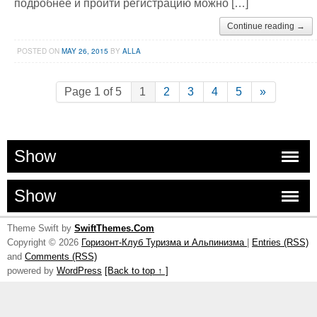
подробнее и пройти регистрацию можно […]
Continue reading →
POSTED ON
MAY 26, 2015
BY
ALLA
Page 1 of 5
1
2
3
4
5
»
Show
Show
Theme Swift by
SwiftThemes.Com
Copyright © 2026
Горизонт-Клуб Туризма и Альпинизма
|
Entries (RSS)
and
Comments (RSS)
powered by
WordPress
[Back to top ↑ ]